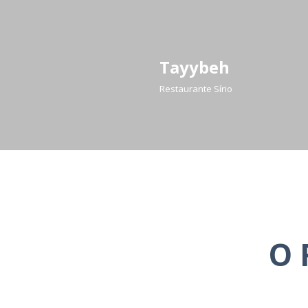
Skip
to
Tayybeh
content
Restaurante Sírio
O 