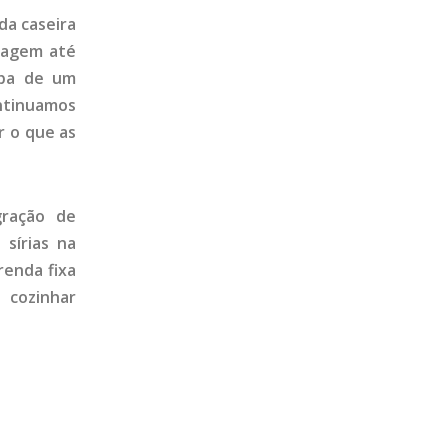
da caseira
viagem até
apa de um
ontinuamos
r o que as
gração de
 sírias na
renda fixa
cozinhar