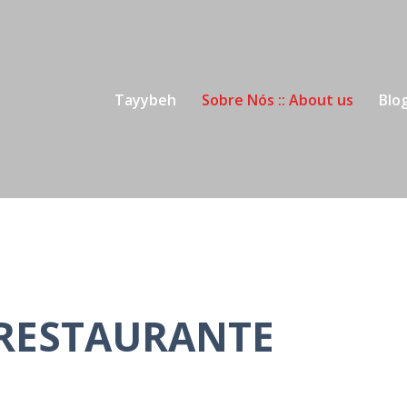
Tayybeh
Sobre Nós :: About us
Blo
RESTAURANTE